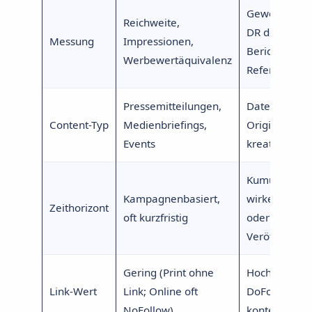
Gewonnene L
Reichweite,
DR der
Messung
Impressionen,
Berichterstat
Werbewertäquivalenz
Referral-Traff
Pressemitteilungen,
Datenstudien
Content-Typ
Medienbriefings,
Originalfors
Events
kreative Asse
Kumulativ: Li
Kampagnenbasiert,
wirken Mona
Zeithorizont
oft kurzfristig
oder Jahre n
Veröffentlic
Gering (Print ohne
Hoch (redakti
Link-Wert
Link; Online oft
DoFollow,
NoFollow)
kontextuell)