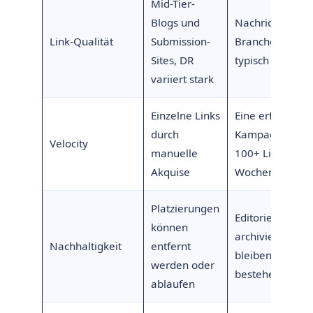
Mid-Tier-
Blogs und
Nachrichten- u
Link-Qualität
Submission-
Branchenpublik
Sites, DR
typisch DR 60 b
variiert stark
Einzelne Links
Eine erfolgreic
durch
Kampagne bring
Velocity
manuelle
100+ Links in 
Akquise
Wochen
Platzierungen
Editorielle Links
können
archivierten Art
Nachhaltigkeit
entfernt
bleiben dauerh
werden oder
bestehen
ablaufen