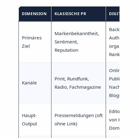
DIMENSION
KLASSISCHE PR
DIGITAL PR
Backlinks, D
Markenbekanntheit,
Primäres
Authority,
Sentiment,
Ziel
organische
Reputation
Rankings
Online-
Print, Rundfunk,
Publikationen
Kanäle
Radio, Fachmagazine
Nachrichtenp
Blogs, Podca
Editorielle Ba
Haupt-
Pressemeldungen (oft
von High-DR-
Output
ohne Link)
Domains